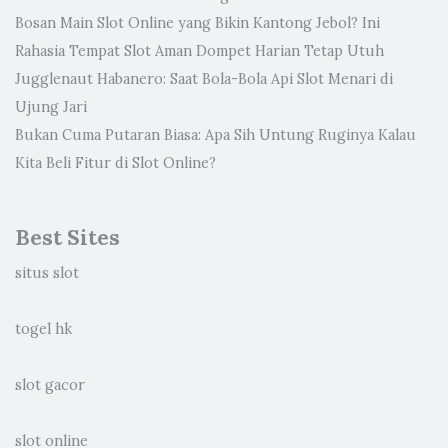
Bosan Main Slot Online yang Bikin Kantong Jebol? Ini
Rahasia Tempat Slot Aman Dompet Harian Tetap Utuh
Jugglenaut Habanero: Saat Bola-Bola Api Slot Menari di
Ujung Jari
Bukan Cuma Putaran Biasa: Apa Sih Untung Ruginya Kalau
Kita Beli Fitur di Slot Online?
Best Sites
situs slot
togel hk
slot gacor
slot online