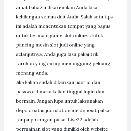
amat bahagia dikarenakan Anda bisa
kehilangan semua duit Anda. Salah satu tips
ini adalah menentukan tempat yang bagus
untuk bermain game slot online. Untuk
pancing mesin slot judi online yang
selanjutnya, Anda juga bisa pakai trik
taruhan yang cukup menanggung peluang
menang Anda.
Jika kalian sudah diberikan user id dan
password maka kalian tinggal login dan
bermain. Jangan lupa untuk laksanakan
depo di situs judi slot online deposit pulsa
tanpa potongan pulsa. Live22 adalah
permainan slot yang dimiliki oleh website