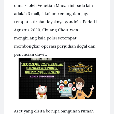
dimiliki oleh Venetian Macau ini pada lain
adalah 3 mall, 4 kolam renang dan juga
tempat istirahat layaknya gondola. Pada 11
Agustus 2020, Chuang Chou-wen
menghilang kala polisi setempat
membongkar operasi perjudian ilegal dan
pencucian duwit.
Aset yang disita berupa bangunan rumah