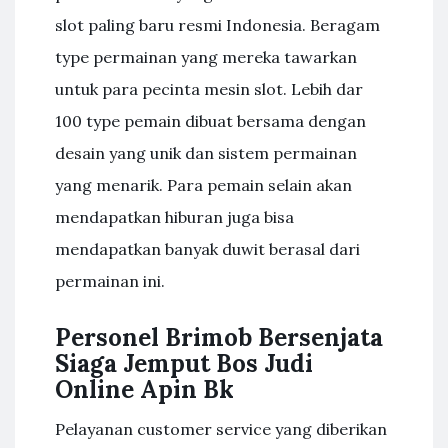
slot paling baru resmi Indonesia. Beragam
type permainan yang mereka tawarkan
untuk para pecinta mesin slot. Lebih dar
100 type pemain dibuat bersama dengan
desain yang unik dan sistem permainan
yang menarik. Para pemain selain akan
mendapatkan hiburan juga bisa
mendapatkan banyak duwit berasal dari
permainan ini.
Personel Brimob Bersenjata
Siaga Jemput Bos Judi
Online Apin Bk
Pelayanan customer service yang diberikan