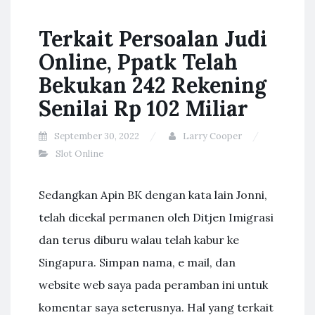
Terkait Persoalan Judi
Online, Ppatk Telah
Bekukan 242 Rekening
Senilai Rp 102 Miliar
September 30, 2022
Larry Cooper
Slot Online
Sedangkan Apin BK dengan kata lain Jonni,
telah dicekal permanen oleh Ditjen Imigrasi
dan terus diburu walau telah kabur ke
Singapura. Simpan nama, e mail, dan
website web saya pada peramban ini untuk
komentar saya seterusnya. Hal yang terkait