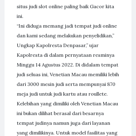
situs judi slot online paling baik Gacor kita
ini.
“Ini diduga memang jadi tempat judi online
dan kami sedang melakukan penyelidikan,”
Ungkap Kapolresta Denpasar,” ujar
Kapolresta di dalam pernyataan resminya
Minggu 14 Agustus 2022. Di didalam tempat
judi seluas ini, Venetian Macau memiliki lebih
dari 3000 mesin judi serta mempunyai 870
meja judi untuk judi kartu atau roullete.
Kelebihan yang dimiliki oleh Venetian Macau
ini bukan dilihat berasal dari besarnya
tempat judinya namun juga dari layanan
yang dimilikinya. Untuk model fasilitas yang