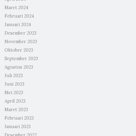
Maret 2024
Februari 2024
Januari 2024
Desember 2023
November 2023
Oktober 2023
September 2023
Agustus 2023
Juli 2023
Juni 2023
Mei 2023
April 2023
Maret 2023
Februari 2023
Januari 2023
Desember 2022