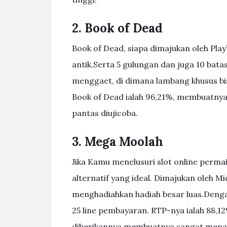
2. Book of Dead
Book of Dead, siapa dimajukan oleh Pl
antik.Serta 5 gulungan dan juga 10 bata
menggaet, di dimana lambang khusus bi
Book of Dead ialah 96,21%, membuatnya 
pantas diujicoba.
3. Mega Moolah
Jika Kamu menelusuri slot online perm
alternatif yang ideal. Dimajukan oleh 
menghadiahkan hadiah besar luas.Denga
25 line pembayaran. RTP-nya ialah 88,
diberikannya membuatnya sangat menari