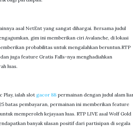
ainnya asal NetEnt yang sangat dihargai. Bersama judul
engagumkan, gim ini memberikan ciri Avalanche, di lokasi
memberikan probabilitas untuk mengalahkan beruntun.RTP
 dan juga feature Gratis Falls-nya menghadiahkan
ah luas.
Play, ialah slot
gacor 88
permainan dengan judul alam lia
25 batas pembayaran, permainan ini memberikan feature
ntuk memperoleh kejayaan luas. RTP LIVE asal Wolf Gold
endapatkan banyak ulasan positif dari partisipan di segala