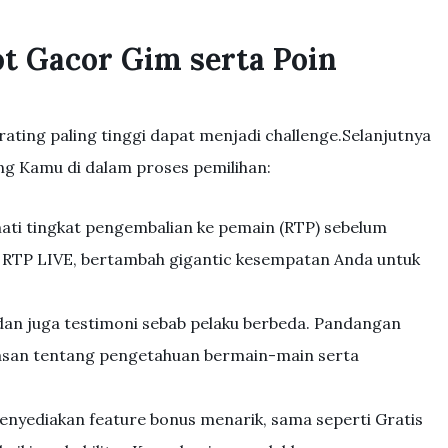
t Gacor Gim serta Poin
ating paling tinggi dapat menjadi challenge.Selanjutnya
g Kamu di dalam proses pemilihan:
mati tingkat pengembalian ke pemain (RTP) sebelum
 RTP LIVE, bertambah gigantic kesempatan Anda untuk
 dan juga testimoni sebab pelaku berbeda. Pandangan
an tentang pengetahuan bermain-main serta
enyediakan feature bonus menarik, sama seperti Gratis