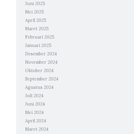
Juni 2025
Mei 2025
April 2025
Maret 2025
Februari 2025
Januari 2025
Desember 2024
November 2024
Oktober 2024
September 2024
Agustus 2024
Juli 2024
Juni 2024
Mei 2024
April 2024
Maret 2024