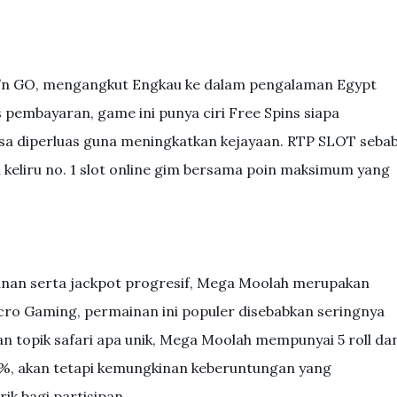
ay’n GO, mengangkut Engkau ke dalam pengalaman Egypt
s pembayaran, game ini punya ciri Free Spins siapa
sa diperluas guna meningkatkan kejayaan. RTP SLOT seba
keliru no. 1 slot online gim bersama poin maksimum yang
ainan serta jackpot progresif, Mega Moolah merupakan
Micro Gaming, permainan ini populer disebabkan seringnya
n topik safari apa unik, Mega Moolah mempunyai 5 roll da
12%, akan tetapi kemungkinan keberuntungan yang
k bagi partisipan.