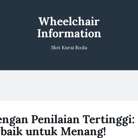
Wheelchair
Information
Slot Kursi Roda
ngan Penilaian Tertinggi:
baik untuk Menang!