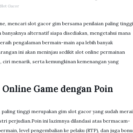
Slot Gacor
, mencari slot gacor gim bersama penilaian paling tingg
an banyaknya alternatif siapa disediakan, mengetahui mana
eraih pengalaman bermain-main apa lebih banyak
gan ini akan meninjau sedikit slot online permainan
n, ciri menarik, serta kemungkinan kemenangan yang
t Online Game dengan Poin
 paling tinggi merupakan gim slot gacor yang sudah merai
dustri perjudian.Poin ini lazimnya dilandasi atas bermacam-
rmain, level pengembalian ke pelaku (RTP), dan juga bonu