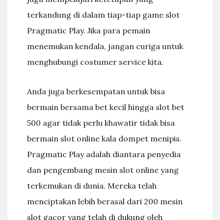
terkandung di dalam tiap-tiap game slot
Pragmatic Play. Jika para pemain
menemukan kendala, jangan curiga untuk
menghubungi costumer service kita.
Anda juga berkesempatan untuk bisa
bermain bersama bet kecil hingga slot bet
500 agar tidak perlu khawatir tidak bisa
bermain slot online kala dompet menipis.
Pragmatic Play adalah diantara penyedia
dan pengembang mesin slot online yang
terkemukan di dunia. Mereka telah
menciptakan lebih berasal dari 200 mesin
slot gacor yang telah di dukung oleh