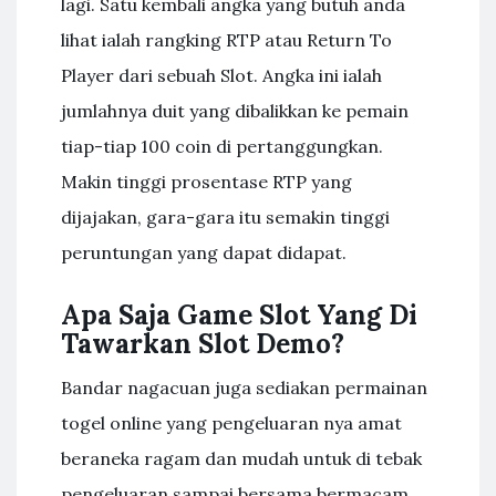
lagi. Satu kembali angka yang butuh anda
lihat ialah rangking RTP atau Return To
Player dari sebuah Slot. Angka ini ialah
jumlahnya duit yang dibalikkan ke pemain
tiap-tiap 100 coin di pertanggungkan.
Makin tinggi prosentase RTP yang
dijajakan, gara-gara itu semakin tinggi
peruntungan yang dapat didapat.
Apa Saja Game Slot Yang Di
Tawarkan Slot Demo?
Bandar nagacuan juga sediakan permainan
togel online yang pengeluaran nya amat
beraneka ragam dan mudah untuk di tebak
pengeluaran sampai bersama bermacam