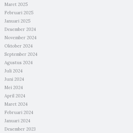
Maret 2025
Februari 2025
Januari 2025
Desember 2024
November 2024
Oktober 2024
September 2024
Agustus 2024
Juli 2024
Juni 2024
Mei 2024
April 2024
Maret 2024
Februari 2024
Januari 2024
Desember 2023