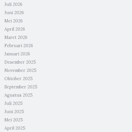
Juli 2026
Juni 2026
Mei 2026
April 2026
Maret 2026
Februari 2026
Januari 2026
Desember 2025
November 2025
Oktober 2025
September 2025
Agustus 2025
Juli 2025
Juni 2025
Mei 2025
April 2025