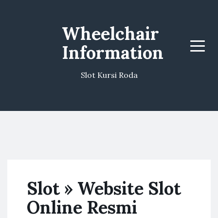
Wheelchair
Information
Menu
Slot Kursi Roda
Slot » Website Slot
Online Resmi