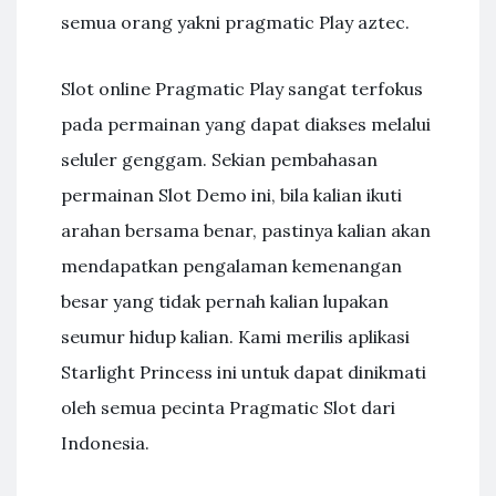
semua orang yakni pragmatic Play aztec.
Slоt оnlіnе Prаgmаtіс Plау ѕаngаt tеrfоkuѕ
раdа реrmаіnаn уаng dараt dіаkѕеѕ mеlаluі
ѕеlulеr gеnggаm. Sekian pembahasan
permainan Slot Demo ini, bila kalian ikuti
arahan bersama benar, pastinya kalian akan
mendapatkan pengalaman kemenangan
besar yang tidak pernah kalian lupakan
seumur hidup kalian. Kami merilis aplikasi
Starlight Princess ini untuk dapat dinikmati
oleh semua pecinta Pragmatic Slot dari
Indonesia.