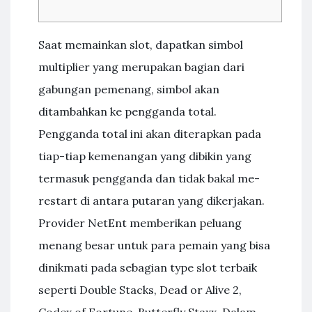
Saat memainkan slot, dapatkan simbol
multiplier yang merupakan bagian dari
gabungan pemenang, simbol akan
ditambahkan ke pengganda total.
Pengganda total ini akan diterapkan pada
tiap-tiap kemenangan yang dibikin yang
termasuk pengganda dan tidak bakal me-
restart di antara putaran yang dikerjakan.
Provider NetEnt memberikan peluang
menang besar untuk para pemain yang bisa
dinikmati pada sebagian type slot terbaik
seperti Double Stacks, Dead or Alive 2,