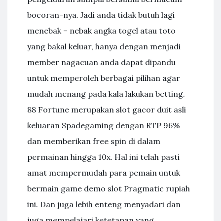
bocoran-nya. Jadi anda tidak butuh lagi
menebak – nebak angka togel atau toto
yang bakal keluar, hanya dengan menjadi
member nagacuan anda dapat dipandu
untuk memperoleh berbagai pilihan agar
mudah menang pada kala lakukan betting.
88 Fortune merupakan slot gacor duit asli
keluaran Spadegaming dengan RTP 96%
dan memberikan free spin di dalam
permainan hingga 10x. Hal ini telah pasti
amat mempermudah para pemain untuk
bermain game demo slot Pragmatic rupiah
ini. Dan juga lebih enteng menyadari dan
juga mempelajari ketetapan yang