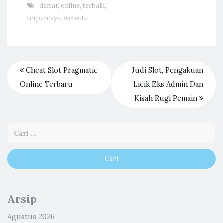
daftar
,
online
,
terbaik
,
terpercaya
,
website
Cheat Slot Pragmatic
Judi Slot, Pengakuan
Online Terbaru
Licik Eks Admin Dan
Kisah Rugi Pemain
Arsip
Agustus 2026