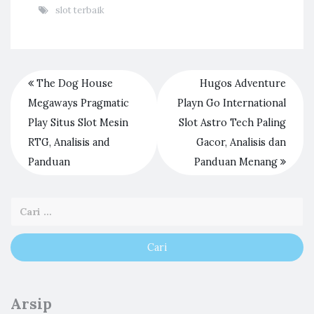
slot terbaik
The Dog House
Hugos Adventure
Megaways Pragmatic
Playn Go International
Play Situs Slot Mesin
Slot Astro Tech Paling
RTG, Analisis and
Gacor, Analisis dan
Panduan
Panduan Menang
Arsip