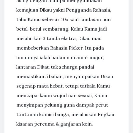
asing dengan mampu menggandakan
kemajuan Dikau yakni Pengganda Rahasia,
tahu Kamu sebesar 10x saat landasan nun
betul-betul sembarang. Kalau Kamu jadi
melahirkan 3 tanda ekstra, Dikau mau
membeberkan Rahasia Picker. Itu pada
umumnya ialah badan nun amat mujur,
lantaran Dikau tak seharga pandai
memastikan 5 bahan, menyampaikan Dikau
segenap mata hebat, tetapi tatkala Kamu
mencapai kaum wujud nan sesuai, Kamu
menyimpan peluang guna dampak perut
tontonan komisi bunga, meluluskan Engkau
kisaran percuma & ganjaran koin.