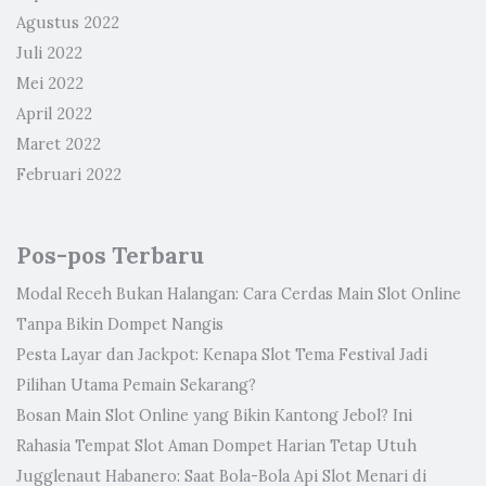
Agustus 2022
Juli 2022
Mei 2022
April 2022
Maret 2022
Februari 2022
Pos-pos Terbaru
Modal Receh Bukan Halangan: Cara Cerdas Main Slot Online
Tanpa Bikin Dompet Nangis
Pesta Layar dan Jackpot: Kenapa Slot Tema Festival Jadi
Pilihan Utama Pemain Sekarang?
Bosan Main Slot Online yang Bikin Kantong Jebol? Ini
Rahasia Tempat Slot Aman Dompet Harian Tetap Utuh
Jugglenaut Habanero: Saat Bola-Bola Api Slot Menari di