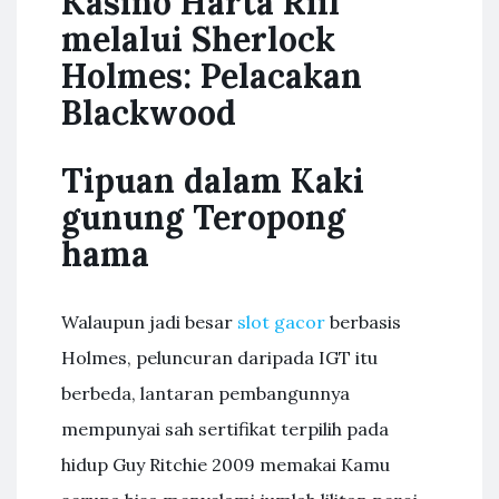
Kasino Harta Riil
melalui Sherlock
Holmes: Pelacakan
Blackwood
Tipuan dalam Kaki
gunung Teropong
hama
Walaupun jadi besar
slot gacor
berbasis
Holmes, peluncuran daripada IGT itu
berbeda, lantaran pembangunnya
mempunyai sah sertifikat terpilih pada
hidup Guy Ritchie 2009 memakai Kamu