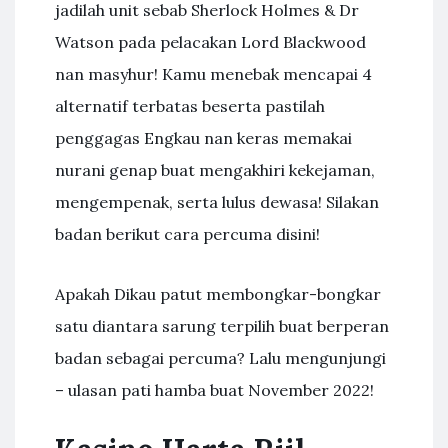
jadilah unit sebab Sherlock Holmes & Dr
Watson pada pelacakan Lord Blackwood
nan masyhur! Kamu menebak mencapai 4
alternatif terbatas beserta pastilah
penggagas Engkau nan keras memakai
nurani genap buat mengakhiri kekejaman,
mengempenak, serta lulus dewasa! Silakan
badan berikut cara percuma disini!
Apakah Dikau patut membongkar-bongkar
satu diantara sarung terpilih buat berperan
badan sebagai percuma? Lalu mengunjungi
– ulasan pati hamba buat November 2022!