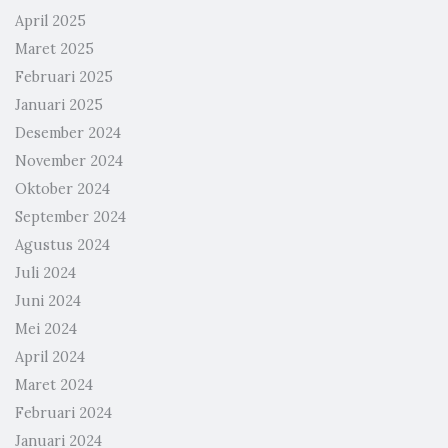
April 2025
Maret 2025
Februari 2025
Januari 2025
Desember 2024
November 2024
Oktober 2024
September 2024
Agustus 2024
Juli 2024
Juni 2024
Mei 2024
April 2024
Maret 2024
Februari 2024
Januari 2024