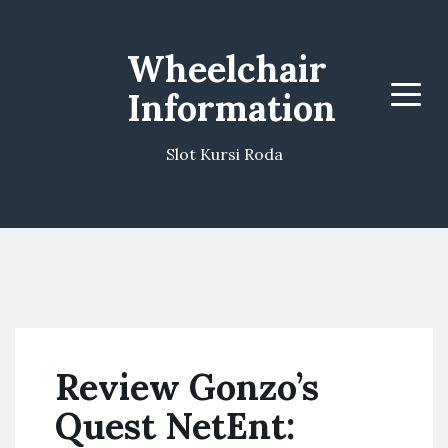
Wheelchair
Information
Menu
Slot Kursi Roda
Review Gonzo’s
Quest NetEnt: