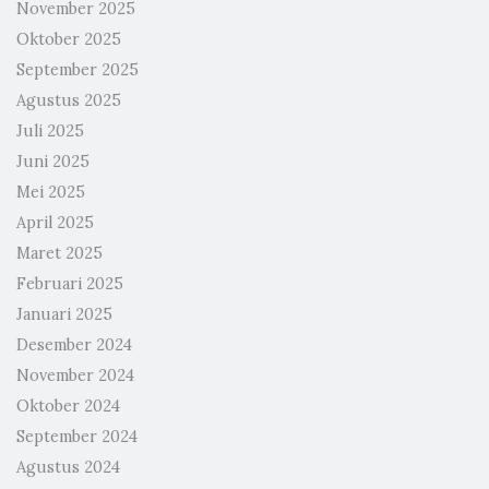
November 2025
Oktober 2025
September 2025
Agustus 2025
Juli 2025
Juni 2025
Mei 2025
April 2025
Maret 2025
Februari 2025
Januari 2025
Desember 2024
November 2024
Oktober 2024
September 2024
Agustus 2024