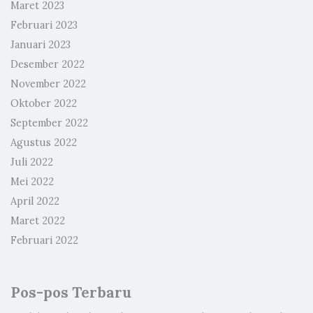
Maret 2023
Februari 2023
Januari 2023
Desember 2022
November 2022
Oktober 2022
September 2022
Agustus 2022
Juli 2022
Mei 2022
April 2022
Maret 2022
Februari 2022
Pos-pos Terbaru