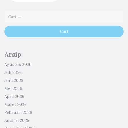
Arsip
Agustus 2026
Juli 2026
Juni 2026
Mei 2026
April 2026
Maret 2026
Februari 2026
Januari 2026