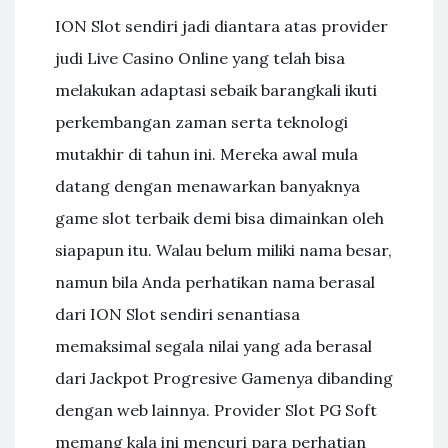
ION Slot sendiri jadi diantara atas provider
judi Live Casino Online yang telah bisa
melakukan adaptasi sebaik barangkali ikuti
perkembangan zaman serta teknologi
mutakhir di tahun ini. Mereka awal mula
datang dengan menawarkan banyaknya
game slot terbaik demi bisa dimainkan oleh
siapapun itu. Walau belum miliki nama besar,
namun bila Anda perhatikan nama berasal
dari ION Slot sendiri senantiasa
memaksimal segala nilai yang ada berasal
dari Jackpot Progresive Gamenya dibanding
dengan web lainnya. Provider Slot PG Soft
memang kala ini mencuri para perhatian