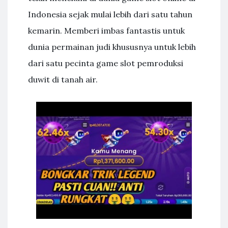
Indonesia sejak mulai lebih dari satu tahun
kemarin. Memberi imbas fantastis untuk
dunia permainan judi khususnya untuk lebih
dari satu pecinta game slot pemroduksi
duwit di tanah air.