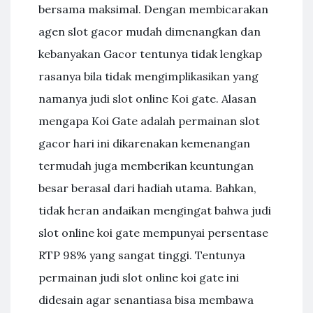
bersama maksimal. Dengan membicarakan
agen slot gacor mudah dimenangkan dan
kebanyakan Gacor tentunya tidak lengkap
rasanya bila tidak mengimplikasikan yang
namanya judi slot online Koi gate. Alasan
mengapa Koi Gate adalah permainan slot
gacor hari ini dikarenakan kemenangan
termudah juga memberikan keuntungan
besar berasal dari hadiah utama. Bahkan,
tidak heran andaikan mengingat bahwa judi
slot online koi gate mempunyai persentase
RTP 98% yang sangat tinggi. Tentunya
permainan judi slot online koi gate ini
didesain agar senantiasa bisa membawa