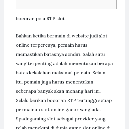
bocoran pola RTP slot
Bahkan ketika bermain di website judi slot
online terpercaya, pemain harus
memastikan batasnya sendiri. Salah satu
yang terpenting adalah menentukan berapa
batas kekalahan maksimal pemain. Selain
itu, pemain juga harus menentukan
seberapa banyak akan menang hari ini.
Selalu berikan bocoran RTP tertinggi setiap
permainan slot online gacor yang ada.
Spadegaming slot sebagai provider yang
telah menekuni di dunia game slot online di