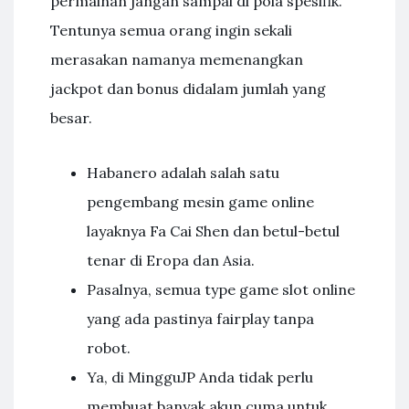
permainan jangan sampai di pola spesifik.
Tentunya semua orang ingin sekali
merasakan namanya memenangkan
jackpot dan bonus didalam jumlah yang
besar.
Habanero adalah salah satu
pengembang mesin game online
layaknya Fa Cai Shen dan betul-betul
tenar di Eropa dan Asia.
Pasalnya, semua type game slot online
yang ada pastinya fairplay tanpa
robot.
Ya, di MingguJP Anda tidak perlu
membuat banyak akun cuma untuk