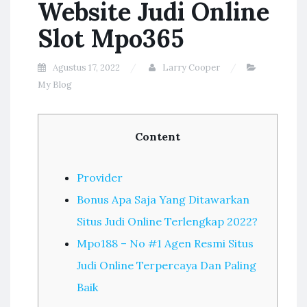
Website Judi Online
Slot Mpo365
Agustus 17, 2022
Larry Cooper
My Blog
Content
Provider
Bonus Apa Saja Yang Ditawarkan
Situs Judi Online Terlengkap 2022?
Mpo188 – No #1 Agen Resmi Situs
Judi Online Terpercaya Dan Paling
Baik