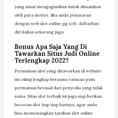
yang amat mengagumkan untuk dimainkan
oleh para slotter. Jika anda penasaran
dengan web slot online pg soft, daftarkan
diri kalian sekarang juga.
Bonus Apa Saja Yang Di
Tawarkan Situs Judi Online
Terlengkap 2022?
Permainan slot yang ditawarkan di website
ini cukup lengkap bersama ratusan jenis
permainan berasal dari penyedia yang tidak
sama. Situs slot terbaik ini juga siap berikan
bocoran slot tiap tiap harinya, agar anda
bisa memenangkan taruhan slot online