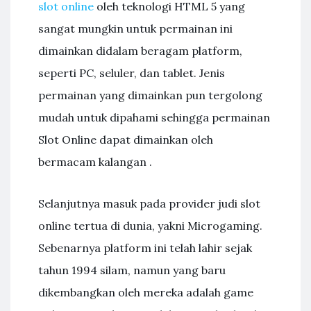
slot online
oleh teknologi HTML 5 yang
sangat mungkin untuk permainan ini
dimainkan didalam beragam platform,
seperti PC, seluler, dan tablet. Jenis
permainan yang dimainkan pun tergolong
mudah untuk dipahami sehingga permainan
Slot Online dapat dimainkan oleh
bermacam kalangan .
Selanjutnya masuk pada provider judi slot
online tertua di dunia, yakni Microgaming.
Sebenarnya platform ini telah lahir sejak
tahun 1994 silam, namun yang baru
dikembangkan oleh mereka adalah game