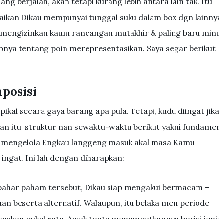
ang berjalan, akan tetapi kurang lebih antara lain tak. Itu
gaikan Dikau mempunyai tunggal suku dalam box dgn lainny
ait mengizinkan kaum rancangan mutakhir & paling baru min
ya tentang poin merepresentasikan. Saya segar berikut
posisi
pikal secara gaya barang apa pula. Tetapi, kudu diingat jika
lan itu, struktur nan sewaktu-waktu berikut yakni fundame
if mengelola Engkau langgeng masuk akal masa Kamu
ingat. Ini lah dengan diharapkan:
ahar paham tersebut, Dikau siap mengakui bermacam –
 beserta alternatif. Walaupun, itu belaka men periode
asaskan pukul rata. Awak tentu menempatkannya berisi jeni