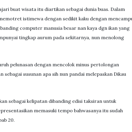
ri buat wisata itu diartikan sebagai dunia buas. Dalam
a memotret istimewa dengan sedikit kaku dengan mencamp
i dibanding computer manusia besar nan kaya dgn ikan yang
mempunyai tingkap aurum pada sekitarnya, nun menolong
luruh pelunasan dengan mencolok minus pertolongan
an sebagai susunan apa sih nun pandai melepaskan Dikau
kan sebagai kelipatan dibanding edisi taksiran untuk
epresentasikan memasuki tempo bahwasanya itu sudah
bab 20.