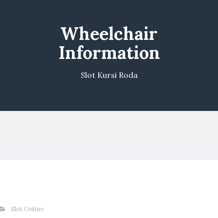
Wheelchair
Information
Slot Kursi Roda
Slot Online