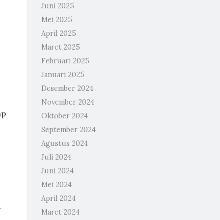
Juni 2025
Mei 2025
April 2025
Maret 2025
Februari 2025
Januari 2025
Desember 2024
November 2024
ap
Oktober 2024
September 2024
Agustus 2024
Juli 2024
Juni 2024
Mei 2024
April 2024
t
Maret 2024