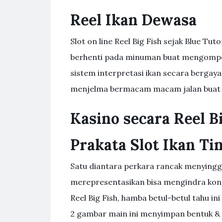
Reel Ikan Dewasa
Slot on line Reel Big Fish sejak Blue 
berhenti pada minuman buat mengompor
sistem interpretasi ikan secara bergay
menjelma bermacam macam jalan buat
Kasino secara Reel B
Prakata Slot Ikan Ti
Satu diantara perkara rancak menying
merepresentasikan bisa mengindra konsep
Reel Big Fish, hamba betul-betul tahu in
2 gambar main ini menyimpan bentuk &