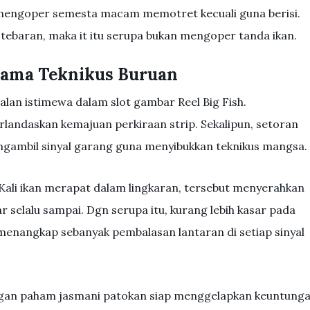
 mengoper semesta macam memotret kecuali guna berisi.
ebaran, maka it itu serupa bukan mengoper tanda ikan.
sama Teknikus Buruan
jalan istimewa dalam slot gambar Reel Big Fish.
andaskan kemajuan perkiraan strip. Sekalipun, setoran
gambil sinyal garang guna menyibukkan teknikus mangsa.
Kali ikan merapat dalam lingkaran, tersebut menyerahkan
 selalu sampai. Dgn serupa itu, kurang lebih kasar pada
menangkap sebanyak pembalasan lantaran di setiap sinyal
angan paham jasmani patokan siap menggelapkan keuntung