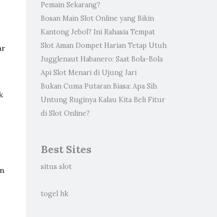
Pemain Sekarang?
Bosan Main Slot Online yang Bikin
Kantong Jebol? Ini Rahasia Tempat
Slot Aman Dompet Harian Tetap Utuh
ar
Jugglenaut Habanero: Saat Bola-Bola
Api Slot Menari di Ujung Jari
Bukan Cuma Putaran Biasa: Apa Sih
k
Untung Ruginya Kalau Kita Beli Fitur
di Slot Online?
Best Sites
situs slot
an
togel hk