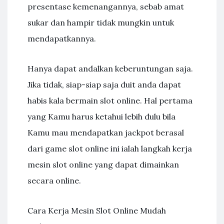
presentase kemenangannya, sebab amat
sukar dan hampir tidak mungkin untuk
mendapatkannya.
Hanya dapat andalkan keberuntungan saja.
Jika tidak, siap-siap saja duit anda dapat
habis kala bermain slot online. Hal pertama
yang Kamu harus ketahui lebih dulu bila
Kamu mau mendapatkan jackpot berasal
dari game slot online ini ialah langkah kerja
mesin slot online yang dapat dimainkan
secara online.
Cara Kerja Mesin Slot Online Mudah