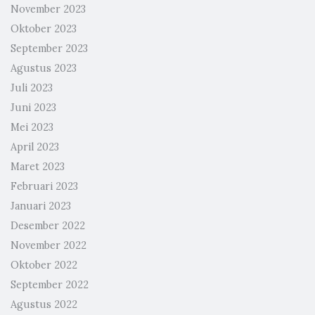
November 2023
Oktober 2023
September 2023
Agustus 2023
Juli 2023
Juni 2023
Mei 2023
April 2023
Maret 2023
Februari 2023
Januari 2023
Desember 2022
November 2022
Oktober 2022
September 2022
Agustus 2022