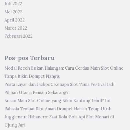
Juli 2022
Mei 2022
April 2022
Maret 2022
Februari 2022
Pos-pos Terbaru
Modal Receh Bukan Halangan: Cara Cerdas Main Slot Online
Tanpa Bikin Dompet Nangis
Pesta Layar dan Jackpot: Kenapa Slot Tema Festival Jadi
Pilihan Utama Pemain Sekarang?
Bosan Main Slot Online yang Bikin Kantong Jebol? Ini
Rahasia Tempat Slot Aman Dompet Harian Tetap Utuh
Jugglenaut Habanero: Saat Bola-Bola Api Slot Menari di
Ujung Jari