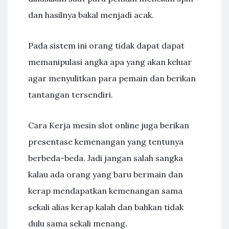
dan hasilnya bakal menjadi acak.
Pada sistem ini orang tidak dapat dapat
memanipulasi angka apa yang akan keluar
agar menyulitkan para pemain dan berikan
tantangan tersendiri.
Cara Kerja mesin slot online juga berikan
presentase kemenangan yang tentunya
berbeda-beda. Jadi jangan salah sangka
kalau ada orang yang baru bermain dan
kerap mendapatkan kemenangan sama
sekali alias kerap kalah dan bahkan tidak
dulu sama sekali menang.