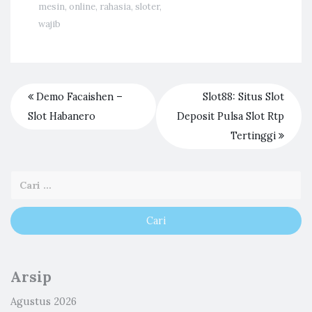
mesin
,
online
,
rahasia
,
sloter
,
wajib
Demo Facaishen –
Slot88: Situs Slot
Slot Habanero
Deposit Pulsa Slot Rtp
Tertinggi
Arsip
Agustus 2026