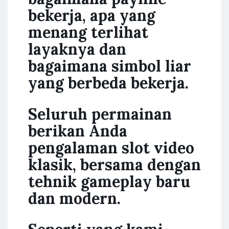
bekerja, apa yang
menang terlihat
layaknya dan
bagaimana simbol liar
yang berbeda bekerja.
Seluruh permainan
berikan Anda
pengalaman slot video
klasik, bersama dengan
tehnik gameplay baru
dan modern.