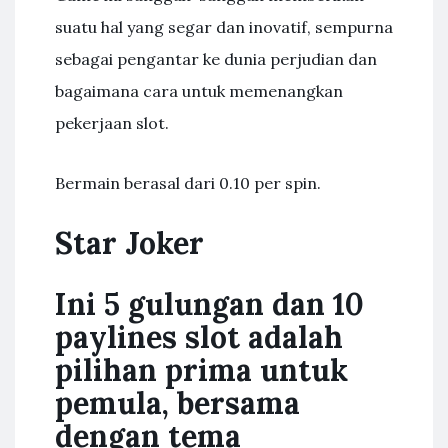
suatu hal yang segar dan inovatif, sempurna
sebagai pengantar ke dunia perjudian dan
bagaimana cara untuk memenangkan
pekerjaan slot.
Bermain berasal dari 0.10 per spin.
Star Joker
Ini 5 gulungan dan 10
paylines slot adalah
pilihan prima untuk
pemula, bersama
dengan tema