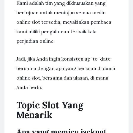
Kami adalah tim yang dikhususkan yang
bertujuan untuk meninjau semua mesin
online slot tersedia, meyakinkan pembaca
kami miliki pengalaman terbaik kala
perjudian online.
Jadi, jika Anda ingin konsisten up-to-date
bersama dengan apa yang berjalan di dunia
online slot, bersama dan ulasan, di mana
Anda perlu.
Topic Slot Yang
Menarik
Apa yang memicu jackpot