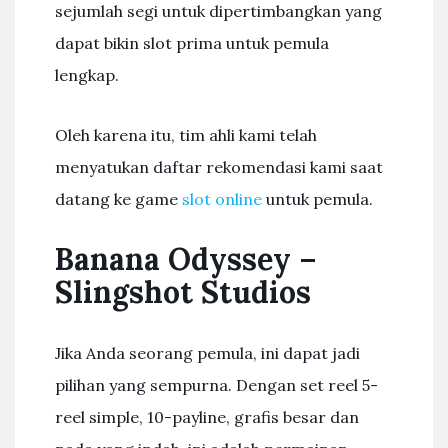
sejumlah segi untuk dipertimbangkan yang
dapat bikin slot prima untuk pemula
lengkap.
Oleh karena itu, tim ahli kami telah
menyatukan daftar rekomendasi kami saat
datang ke game
slot online
untuk pemula.
Banana Odyssey –
Slingshot Studios
Jika Anda seorang pemula, ini dapat jadi
pilihan yang sempurna. Dengan set reel 5-
reel simple, 10-payline, grafis besar dan