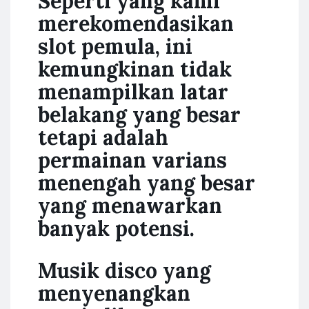
Seperti yang kami
merekomendasikan
slot pemula, ini
kemungkinan tidak
menampilkan latar
belakang yang besar
tetapi adalah
permainan varians
menengah yang besar
yang menawarkan
banyak potensi.
Musik disco yang
menyenangkan