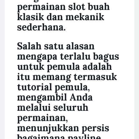
permainan slot buah
klasik dan mekanik
sederhana.
Salah satu alasan
mengapa terlalu bagus
untuk pemula adalah
itu memang termasuk
tutorial pemula,
mengambil Anda
melalui seluruh
permainan,
menunjukkan persis
bagaimana payline