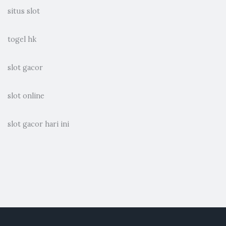
situs slot
togel hk
slot gacor
slot online
slot gacor hari ini