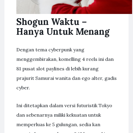
Shogun Waktu –
Hanya Untuk Menang
Dengan tema cyberpunk yang
menggembirakan, komelling 4 reels ini dan
81 pusat slot paylines di lebih kurang
prajurit Samurai wanita dan ego alter, gadis
cyber.
Ini ditetapkan dalam versi futuristik Tokyo
dan sebenarnya miliki kekuatan untuk
memperluas ke 5 gulungan, sedia kan