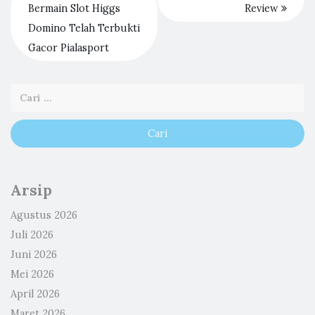
Bermain Slot Higgs
Review
Domino Telah Terbukti
Gacor Pialasport
Arsip
Agustus 2026
Juli 2026
Juni 2026
Mei 2026
April 2026
Maret 2026