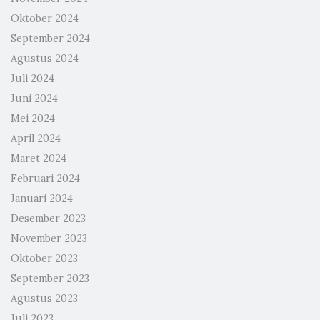
Oktober 2024
September 2024
Agustus 2024
Juli 2024
Juni 2024
Mei 2024
April 2024
Maret 2024
Februari 2024
Januari 2024
Desember 2023
November 2023
Oktober 2023
September 2023
Agustus 2023
Juli 2023