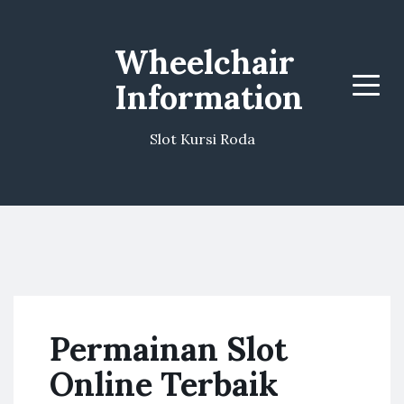
Wheelchair
Information
Menu
Slot Kursi Roda
Permainan Slot
Online Terbaik