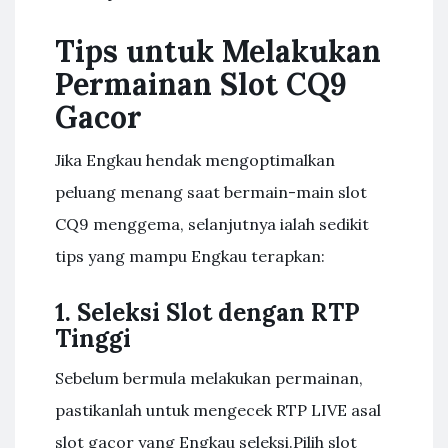
Tips untuk Melakukan
Permainan Slot CQ9
Gacor
Jika Engkau hendak mengoptimalkan
peluang menang saat bermain-main slot
CQ9 menggema, selanjutnya ialah sedikit
tips yang mampu Engkau terapkan:
1. Seleksi Slot dengan RTP
Tinggi
Sebelum bermula melakukan permainan,
pastikanlah untuk mengecek RTP LIVE asal
slot gacor yang Engkau seleksi.Pilih slot