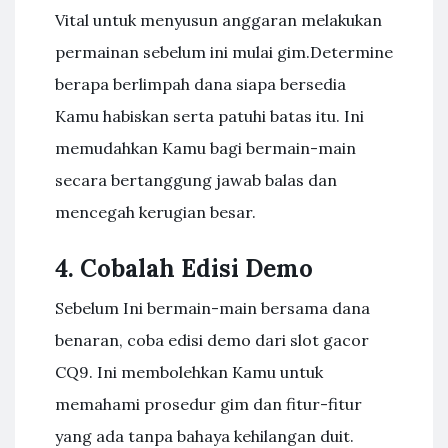
Vital untuk menyusun anggaran melakukan
permainan sebelum ini mulai gim.Determine
berapa berlimpah dana siapa bersedia
Kamu habiskan serta patuhi batas itu. Ini
memudahkan Kamu bagi bermain-main
secara bertanggung jawab balas dan
mencegah kerugian besar.
4. Cobalah Edisi Demo
Sebelum Ini bermain-main bersama dana
benaran, coba edisi demo dari slot gacor
CQ9. Ini membolehkan Kamu untuk
memahami prosedur gim dan fitur-fitur
yang ada tanpa bahaya kehilangan duit.