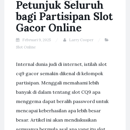
Petunjuk Seluruh
bagi Partisipan Slot
Gacor Online
Februari 9, 2025
Larry Cooper
Slot Online
Internal dunia judi di internet, istilah slot
cq9 gacor semakin dikenal di kelompok
partisipan. Menggali memahami lebih
banyak di dalam tentang slot CQ9 apa
menggema dapat beralih password untuk
mencapai keberhasilan apa lebih besar
besar. Artikel ini akan mendiskusikan
semuanya bermula asal apa yang itu slot