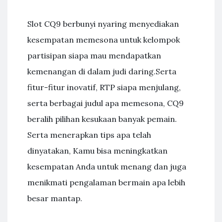
Slot CQ9 berbunyi nyaring menyediakan
kesempatan memesona untuk kelompok
partisipan siapa mau mendapatkan
kemenangan di dalam judi daring.Serta
fitur-fitur inovatif, RTP siapa menjulang,
serta berbagai judul apa memesona, CQ9
beralih pilihan kesukaan banyak pemain.
Serta menerapkan tips apa telah
dinyatakan, Kamu bisa meningkatkan
kesempatan Anda untuk menang dan juga
menikmati pengalaman bermain apa lebih
besar mantap.