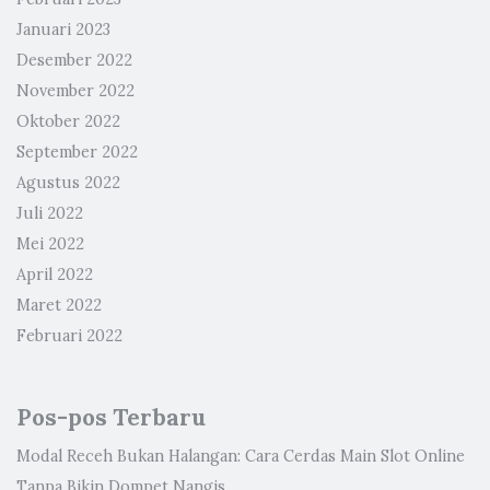
Januari 2023
Desember 2022
November 2022
Oktober 2022
September 2022
Agustus 2022
Juli 2022
Mei 2022
April 2022
Maret 2022
Februari 2022
Pos-pos Terbaru
Modal Receh Bukan Halangan: Cara Cerdas Main Slot Online
Tanpa Bikin Dompet Nangis