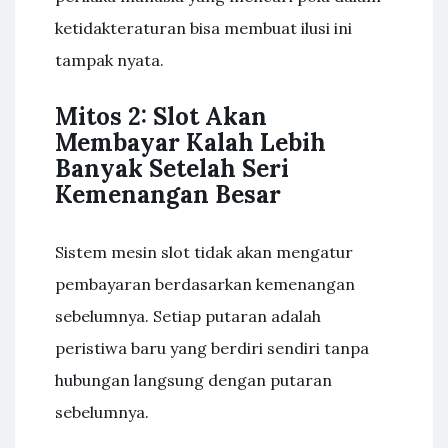
ketidakteraturan bisa membuat ilusi ini
tampak nyata.
Mitos 2: Slot Akan
Membayar Kalah Lebih
Banyak Setelah Seri
Kemenangan Besar
Sistem mesin slot tidak akan mengatur
pembayaran berdasarkan kemenangan
sebelumnya. Setiap putaran adalah
peristiwa baru yang berdiri sendiri tanpa
hubungan langsung dengan putaran
sebelumnya.