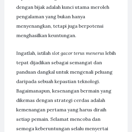
dengan bijak adalah kunci utama meroleh
pengalaman yang bukan hanya
menyenangkan, tetapi juga berpotensi
menghasilkan keuntungan.
Ingatlah, istilah
slot gacor terus menerus
lebih
tepat dijadikan sebagai semangat dan
panduan dangkal untuk mengenali peluang
daripada sebuah kepastian teknologi.
Bagaimanapun, kesenangan bermain yang
dikemas dengan strategi cerdas adalah
kemenangan pertama yang harus diraih
setiap pemain. Selamat mencoba dan
semoga keberuntungan selalu menyertai