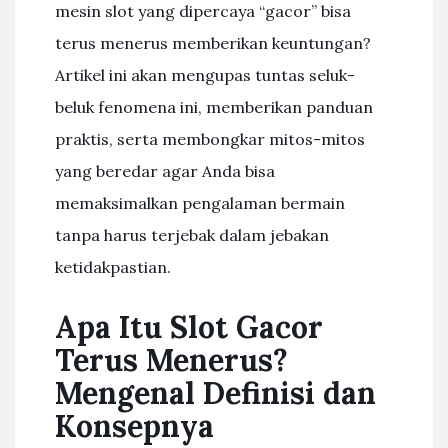
mesin slot yang dipercaya “gacor” bisa
terus menerus memberikan keuntungan?
Artikel ini akan mengupas tuntas seluk-
beluk fenomena ini, memberikan panduan
praktis, serta membongkar mitos-mitos
yang beredar agar Anda bisa
memaksimalkan pengalaman bermain
tanpa harus terjebak dalam jebakan
ketidakpastian.
Apa Itu Slot Gacor
Terus Menerus?
Mengenal Definisi dan
Konsepnya