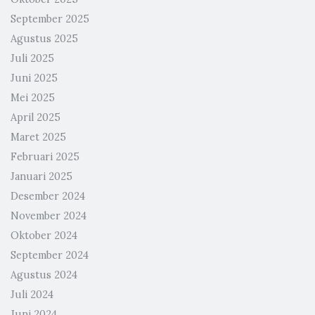
September 2025
Agustus 2025
Juli 2025
Juni 2025
Mei 2025
April 2025
Maret 2025
Februari 2025
Januari 2025
Desember 2024
November 2024
Oktober 2024
September 2024
Agustus 2024
Juli 2024
Juni 2024