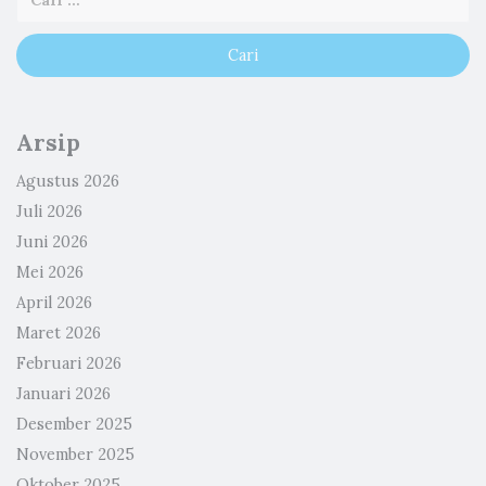
Arsip
Agustus 2026
Juli 2026
Juni 2026
Mei 2026
April 2026
Maret 2026
Februari 2026
Januari 2026
Desember 2025
November 2025
Oktober 2025