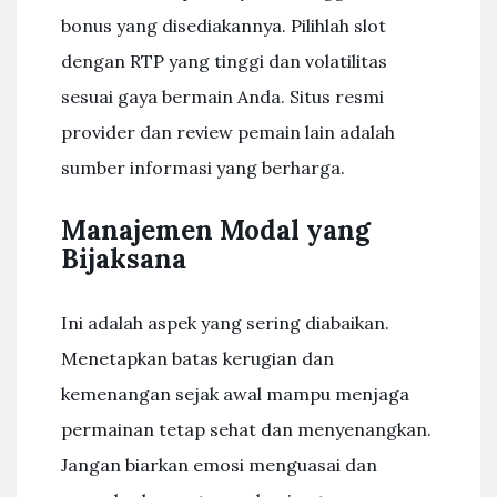
bonus yang disediakannya. Pilihlah slot
dengan RTP yang tinggi dan volatilitas
sesuai gaya bermain Anda. Situs resmi
provider dan review pemain lain adalah
sumber informasi yang berharga.
Manajemen Modal yang
Bijaksana
Ini adalah aspek yang sering diabaikan.
Menetapkan batas kerugian dan
kemenangan sejak awal mampu menjaga
permainan tetap sehat dan menyenangkan.
Jangan biarkan emosi menguasai dan