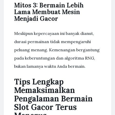
Mitos 3: Bermain Lebih
Lama Membuat Mesin
Menjadi Gacor
Meskipun kepercayaan ini banyak dianut,
durasi permainan tidak mempengaruhi
peluang menang. Kemenangan bergantung
pada keberuntungan dan algoritma RNG,
bukan lamanya waktu Anda bermain.
Tips Lengkap
Memaksimalkan
Pengalaman Bermain
Slot Gacor Terus