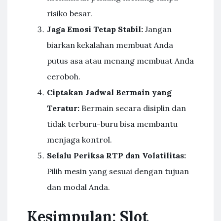
risiko besar.
Jaga Emosi Tetap Stabil:
Jangan
biarkan kekalahan membuat Anda
putus asa atau menang membuat Anda
ceroboh.
Ciptakan Jadwal Bermain yang
Teratur:
Bermain secara disiplin dan
tidak terburu-buru bisa membantu
menjaga kontrol.
Selalu Periksa RTP dan Volatilitas:
Pilih mesin yang sesuai dengan tujuan
dan modal Anda.
Kesimpulan: Slot