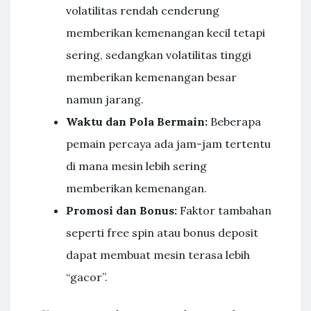
volatilitas rendah cenderung
memberikan kemenangan kecil tetapi
sering, sedangkan volatilitas tinggi
memberikan kemenangan besar
namun jarang.
Waktu dan Pola Bermain:
Beberapa
pemain percaya ada jam-jam tertentu
di mana mesin lebih sering
memberikan kemenangan.
Promosi dan Bonus:
Faktor tambahan
seperti free spin atau bonus deposit
dapat membuat mesin terasa lebih
“gacor”.