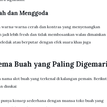
rah dan Menggoda
an warna-warna cerah dan kontras yang menyenangkan
jadi lebih fresh dan tidak membosankan walau dimainkan
eledak atau berputar dengan efek suara khas juga
tema Buah yang Paling Digemar
ama slot buah yang terkenal di kalangan pemain. Berikut
 disukai:
i punya konsep sederhana dengan nuansa toko buah yang