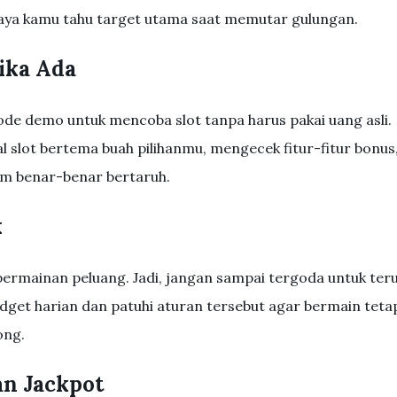
aya kamu tahu target utama saat memutar gulungan.
ika Ada
ode demo untuk mencoba slot tanpa harus pakai uang asli.
slot bertema buah pilihanmu, mengecek fitur-fitur bonus
m benar-benar bertaruh.
k
 permainan peluang. Jadi, jangan sampai tergoda untuk ter
dget harian dan patuhi aturan tersebut agar bermain teta
ong.
an Jackpot