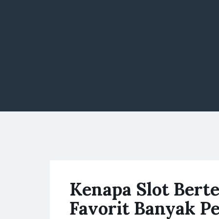
Kenapa Slot Bert
Favorit Banyak Pe