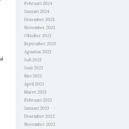
Februari 2024
Januari 2024
Desember 2023
November 2023
Oktober 2023
September 2023
Agustus 2023
al
Juli 2023
Juni 2023
Mei 2023
April 2023
Maret 2023
Februari 2023
Januari 2023
Desember 2022
November 2022