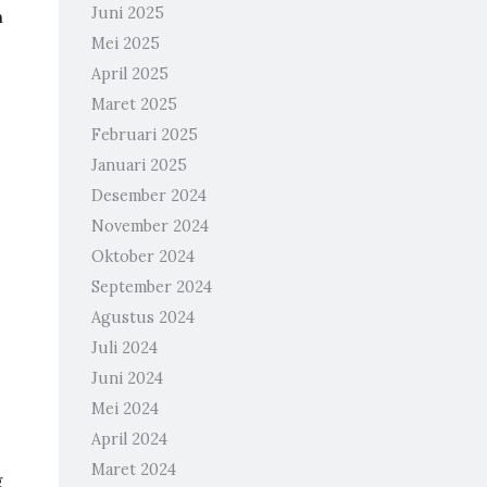
Juni 2025
n
Mei 2025
April 2025
Maret 2025
Februari 2025
Januari 2025
Desember 2024
November 2024
Oktober 2024
September 2024
Agustus 2024
Juli 2024
Juni 2024
Mei 2024
April 2024
Maret 2024
g