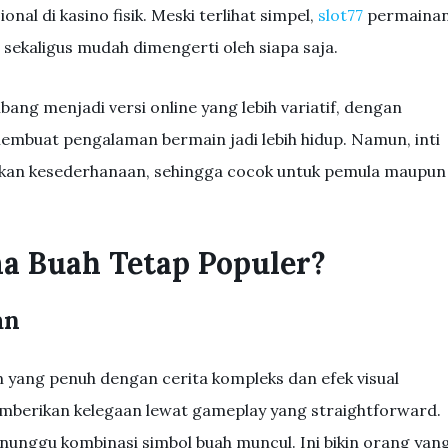
nal di kasino fisik. Meski terlihat simpel,
slot77
permaina
 sekaligus mudah dimengerti oleh siapa saja.
bang menjadi versi online yang lebih variatif, dengan
embuat pengalaman bermain jadi lebih hidup. Namun, inti
kan kesederhanaan, sehingga cocok untuk pemula maupun
a Buah Tetap Populer?
an
 yang penuh dengan cerita kompleks dan efek visual
emberikan kelegaan lewat gameplay yang straightforward.
nggu kombinasi simbol buah muncul. Ini bikin orang yan