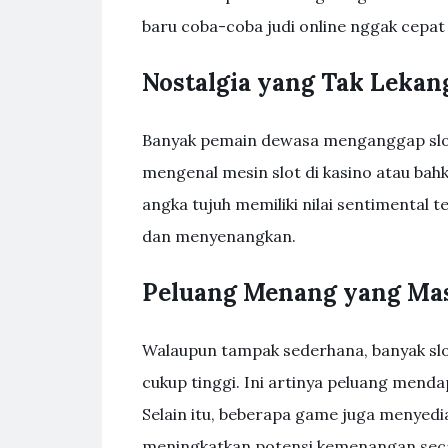
baru coba-coba judi online nggak cepa
Nostalgia yang Tak Lekan
Banyak pemain dewasa menganggap sl
mengenal mesin slot di kasino atau bahk
angka tujuh memiliki nilai sentimental 
dan menyenangkan.
Peluang Menang yang Mas
Walaupun tampak sederhana, banyak sl
cukup tinggi. Ini artinya peluang men
Selain itu, beberapa game juga menyedia
meningkatkan potensi kemenangan secar