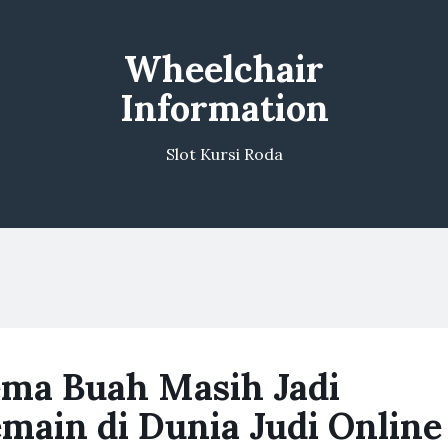
Wheelchair
Information
Slot Kursi Roda
ema Buah Masih Jadi
main di Dunia Judi Online