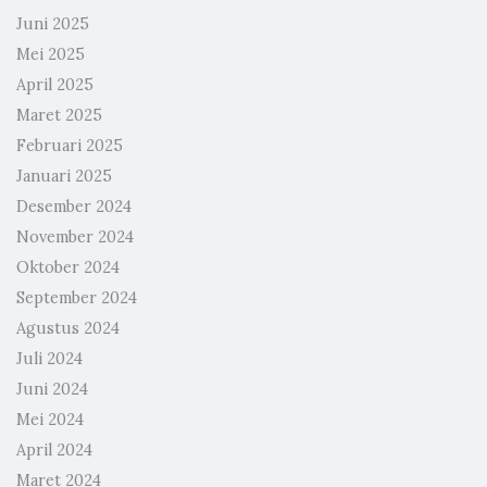
Juni 2025
Mei 2025
April 2025
Maret 2025
Februari 2025
Januari 2025
Desember 2024
November 2024
Oktober 2024
September 2024
Agustus 2024
Juli 2024
Juni 2024
Mei 2024
April 2024
Maret 2024