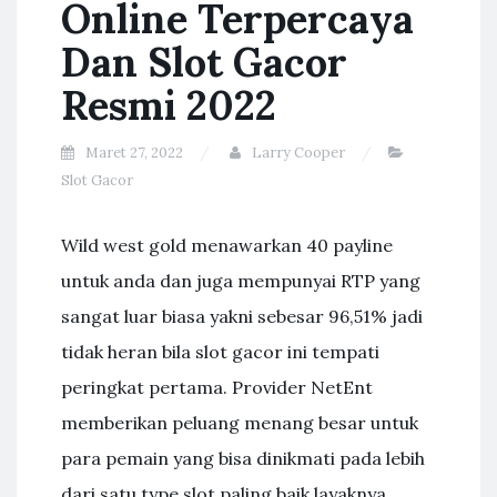
Online Terpercaya
Dan Slot Gacor
Resmi 2022
Maret 27, 2022
Larry Cooper
Slot Gacor
Wild west gold menawarkan 40 payline
untuk anda dan juga mempunyai RTP yang
sangat luar biasa yakni sebesar 96,51% jadi
tidak heran bila slot gacor ini tempati
peringkat pertama. Provider NetEnt
memberikan peluang menang besar untuk
para pemain yang bisa dinikmati pada lebih
dari satu type slot paling baik layaknya