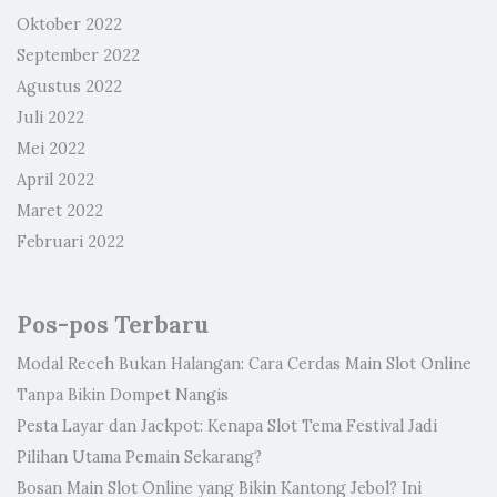
Oktober 2022
September 2022
Agustus 2022
Juli 2022
Mei 2022
April 2022
Maret 2022
Februari 2022
Pos-pos Terbaru
Modal Receh Bukan Halangan: Cara Cerdas Main Slot Online
Tanpa Bikin Dompet Nangis
Pesta Layar dan Jackpot: Kenapa Slot Tema Festival Jadi
Pilihan Utama Pemain Sekarang?
Bosan Main Slot Online yang Bikin Kantong Jebol? Ini