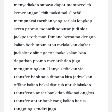
menyediakan supaya dapat memperoleh
kemenangan lebih maksimal. Slot88
mempunyai taruhan yang terlalu lengkap
serta promo menarik seputar judi slot
jackpot terbesar. Dimana bersama dengan
kalian berhimpun atau melakukan daftar
judi slot online gacor maka kalian bisa
dapatkan promo menarik dan juga
menguntungkan. Hanya sediakan via
transfer bank saja dimana kita jadwalkan
offline kalian bakal disuruh untuk lakukan
transferan antar bank dan dikenai ongkos
transfer antar bank yang kalian harus
tanggung sendiri juga.