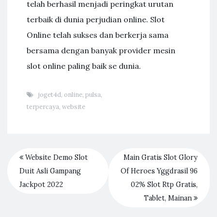
telah berhasil menjadi peringkat urutan
terbaik di dunia perjudian online. Slot
Online telah sukses dan berkerja sama
bersama dengan banyak provider mesin
slot online paling baik se dunia.
joget4d
,
online
,
pulsa
,
terpercaya
,
website
Website Demo Slot
Main Gratis Slot Glory
Duit Asli Gampang
Of Heroes Yggdrasil 96
Jackpot 2022
02% Slot Rtp Gratis,
Tablet, Mainan