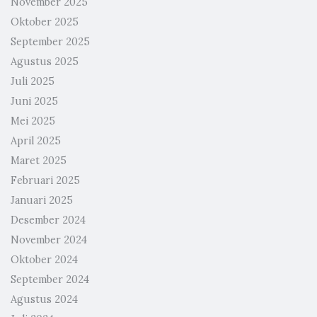
November 2025
Oktober 2025
September 2025
Agustus 2025
Juli 2025
Juni 2025
Mei 2025
April 2025
Maret 2025
Februari 2025
Januari 2025
Desember 2024
November 2024
Oktober 2024
September 2024
Agustus 2024