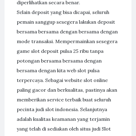
diperlihatkan secara benar.
Selain deposit yang bisa dicapai, seluruh
pemain sanggup sesegera lakukan deposit
bersama bersama dengan bersama dengan
mode transaksi. Mempermainkan sesegera
game slot deposit pulsa 25 ribu tanpa
potongan bersama bersama dengan
bersama dengan kita web slot pulsa
terpercaya. Sebagai website slot online
paling gacor dan berkualitas, pastinya akan
memberikan service terbaik buat seluruh
pecinta judi slot indonesia. Selanjutnya
adalah kualitas keamanan yang terjamin
yang telah di sediakan oleh situs judi Slot