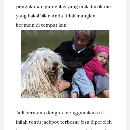
pengalaman gameplay yang unik dan ikonik
yang bakal bikin Anda tidak mungkin
bermain di tempat lain.
Jadi bersama dengan menggunakan trik
inilah tentu jackpot terbesar bisa diperoleh