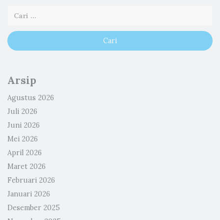
Arsip
Agustus 2026
Juli 2026
Juni 2026
Mei 2026
April 2026
Maret 2026
Februari 2026
Januari 2026
Desember 2025