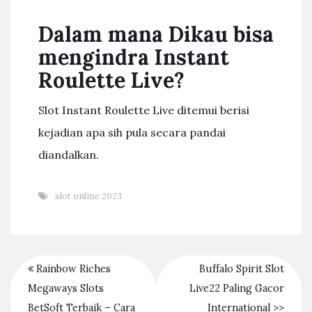
Dalam mana Dikau bisa
mengindra Instant
Roulette Live?
Slot Instant Roulette Live ditemui berisi
kejadian apa sih pula secara pandai
diandalkan.
slot online 2023
Rainbow Riches
Buffalo Spirit Slot
Megaways Slots
Live22 Paling Gacor
BetSoft Terbaik – Cara
International >>