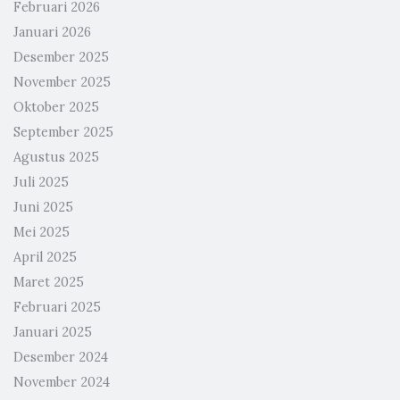
Februari 2026
Januari 2026
Desember 2025
November 2025
Oktober 2025
September 2025
Agustus 2025
Juli 2025
Juni 2025
Mei 2025
April 2025
Maret 2025
Februari 2025
Januari 2025
Desember 2024
November 2024