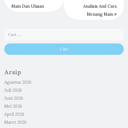
Main Dan Ulasan
Analisis And Cara
Menang Main
Arsip
Agustus 2026
Juli 2026
Juni 2026
Mei 2026
April 2026
Maret 2026