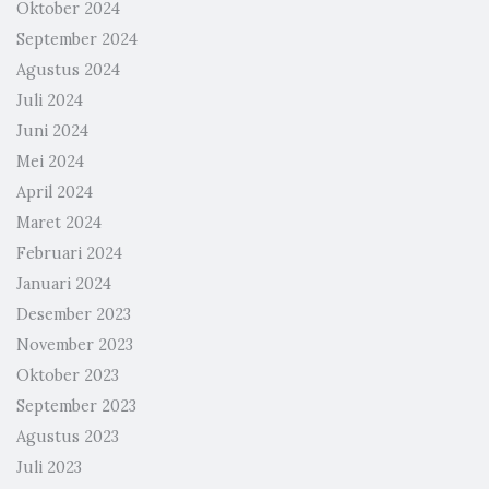
Oktober 2024
September 2024
Agustus 2024
Juli 2024
Juni 2024
Mei 2024
April 2024
Maret 2024
Februari 2024
Januari 2024
Desember 2023
November 2023
Oktober 2023
September 2023
Agustus 2023
Juli 2023