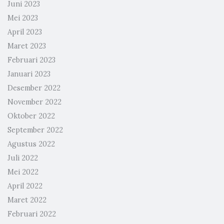
Juni 2023
Mei 2023
April 2023
Maret 2023
Februari 2023
Januari 2023
Desember 2022
November 2022
Oktober 2022
September 2022
Agustus 2022
Juli 2022
Mei 2022
April 2022
Maret 2022
Februari 2022