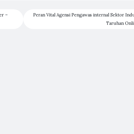
er –
Peran Vital Agensi Pengawas internal Sektor Indu
Taruhan Onl