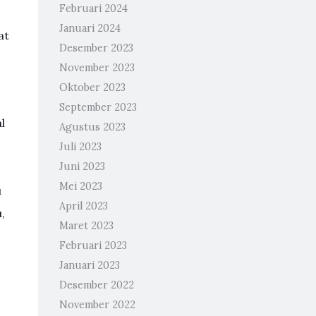
Februari 2024
Januari 2024
at
Desember 2023
November 2023
Oktober 2023
September 2023
l
Agustus 2023
Juli 2023
Juni 2023
Mei 2023
u
April 2023
,
Maret 2023
Februari 2023
Januari 2023
Desember 2022
November 2022