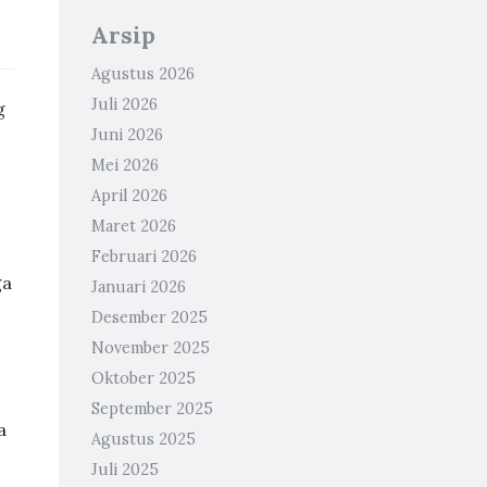
Arsip
Agustus 2026
Juli 2026
g
Juni 2026
Mei 2026
April 2026
Maret 2026
Februari 2026
ga
Januari 2026
Desember 2025
November 2025
Oktober 2025
September 2025
a
Agustus 2025
Juli 2025