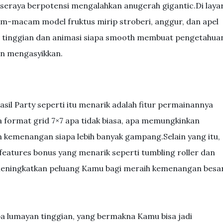
 seraya berpotensi mengalahkan anugerah gigantic.Di laya
-macam model fruktus mirip stroberi, anggur, dan apel
tas tinggian dan animasi siapa smooth membuat pengetahua
an mengasyikkan.
sil Party seperti itu menarik adalah fitur permainannya
ya format grid 7×7 apa tidak biasa, apa memungkinkan
 kemenangan siapa lebih banyak gampang.Selain yang itu,
 features bonus yang menarik seperti tumbling roller dan
meningkatkan peluang Kamu bagi meraih kemenangan besar
a lumayan tinggian, yang bermakna Kamu bisa jadi