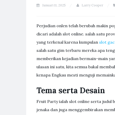
Januari 11, 2025
Larry Cooper
Perjudian onlen telah berubah makin po
dicari adalah slot online. salah satu p
yang terkenal karena kumpulan
slot g
salah satu gim terbaru mereka apa tenga
memberikan kejadian bermain-main yan
ulasan ini satu, kita semua bakal memba
kenapa Engkau mesti menguji memaink
Tema serta Desain
Fruit Party ialah slot online serta jud
jenaka dan juga menggembirakan membu