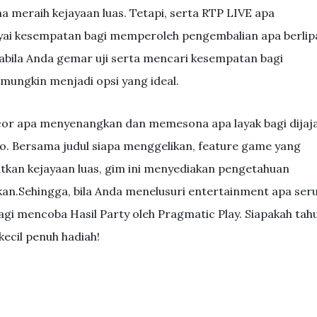
a meraih kejayaan luas. Tetapi, serta RTP LIVE apa
i kesempatan bagi memperoleh pengembalian apa berlip
pabila Anda gemar uji serta mencari kesempatan bagi
mungkin menjadi opsi yang ideal.
gacor apa menyenangkan dan memesona apa layak bagi dijaja
. Bersama judul siapa menggelikan, feature game yang
kan kejayaan luas, gim ini menyediakan pengetahuan
an.Sehingga, bila Anda menelusuri entertainment apa ser
gi mencoba Hasil Party oleh Pragmatic Play. Siapakah tahu
kecil penuh hadiah!