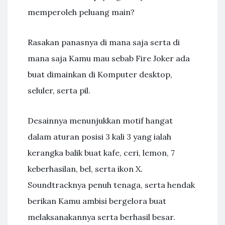
memperoleh peluang main?
Rasakan panasnya di mana saja serta di
mana saja Kamu mau sebab Fire Joker ada
buat dimainkan di Komputer desktop,
seluler, serta pil.
Desainnya menunjukkan motif hangat
dalam aturan posisi 3 kali 3 yang ialah
kerangka balik buat kafe, ceri, lemon, 7
keberhasilan, bel, serta ikon X.
Soundtracknya penuh tenaga, serta hendak
berikan Kamu ambisi bergelora buat
melaksanakannya serta berhasil besar.