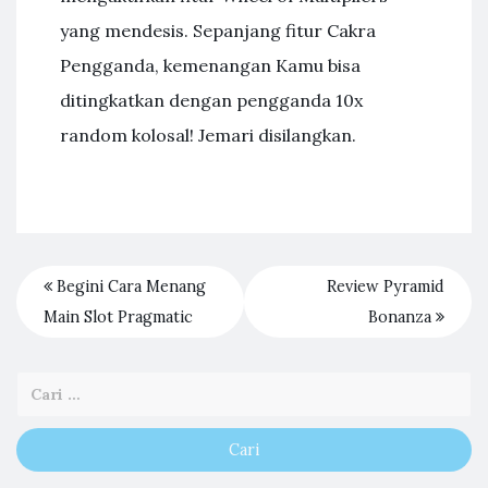
yang mendesis. Sepanjang fitur Cakra
Pengganda, kemenangan Kamu bisa
ditingkatkan dengan pengganda 10x
random kolosal! Jemari disilangkan.
Begini Cara Menang
Review Pyramid
Main Slot Pragmatic
Bonanza