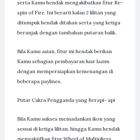
serta Kamu hendak mengakibatkan fitur Re-
spin of Fire. Ini berarti kalau 2 lilitan yang
ditumpuk hendak ditahan serta yang ketiga
beranjak dengan tambahan putaran balik.
Bila Kamu asian, fitur ini hendak berikan
Kamu sebagian pembayaran luar lazim
dengan mempersiapkan kemenangan di
beberapa paylines.
Putar Cakra Pengganda yang Berapi- api
Bila Kamu sukses memadankan ikon yang
sesuai di ketiga lilitan, hingga Kamu hendak
mengaktifkan fitur Wheel of Multipliers