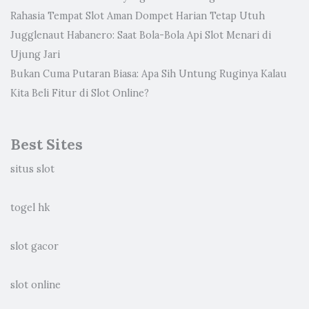
Rahasia Tempat Slot Aman Dompet Harian Tetap Utuh
Jugglenaut Habanero: Saat Bola-Bola Api Slot Menari di
Ujung Jari
Bukan Cuma Putaran Biasa: Apa Sih Untung Ruginya Kalau
Kita Beli Fitur di Slot Online?
Best Sites
situs slot
togel hk
slot gacor
slot online