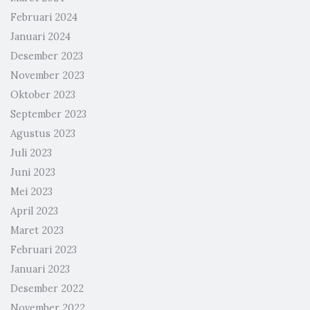
Februari 2024
Januari 2024
Desember 2023
November 2023
Oktober 2023
September 2023
Agustus 2023
Juli 2023
Juni 2023
Mei 2023
April 2023
Maret 2023
Februari 2023
Januari 2023
Desember 2022
November 2022