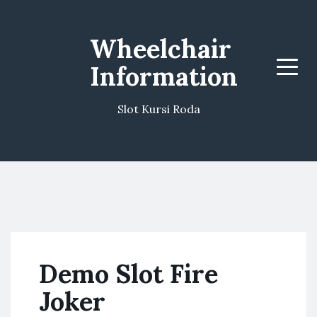
Wheelchair
Information
Menu
Slot Kursi Roda
Demo Slot Fire
Joker