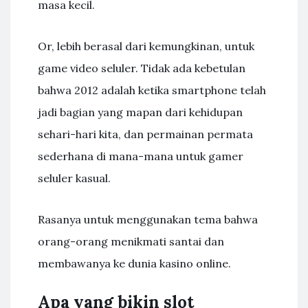
masa kecil.
Or, lebih berasal dari kemungkinan, untuk
game video seluler. Tidak ada kebetulan
bahwa 2012 adalah ketika smartphone telah
jadi bagian yang mapan dari kehidupan
sehari-hari kita, dan permainan permata
sederhana di mana-mana untuk gamer
seluler kasual.
Rasanya untuk menggunakan tema bahwa
orang-orang menikmati santai dan
membawanya ke dunia kasino online.
Apa yang bikin slot