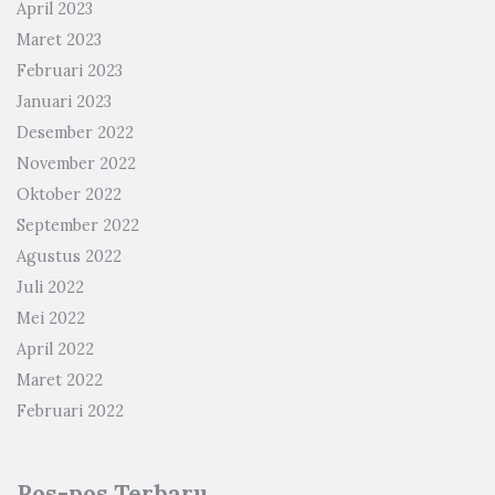
April 2023
Maret 2023
Februari 2023
Januari 2023
Desember 2022
November 2022
Oktober 2022
September 2022
Agustus 2022
Juli 2022
Mei 2022
April 2022
Maret 2022
Februari 2022
Pos-pos Terbaru