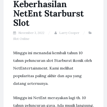
Keberhasilan
NetEnt Starburst
Slot
November 3, 2022
Larry Cooper
Slot Online
Minggu ini menandai kembali tahun 10
tahun peluncuran slot Starburst ikonik oleh
NetEntertainment. Kami melihat
popularitas paling akhir dan apa yang
datang seterusnya.
Minggu ini NetEnt merayakan lagi th. 10
tahun peluncuran gaya. Ada musik langsung,