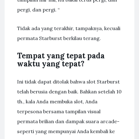
pergi, dan pergi. “
Tidak ada yang terakhir, tampaknya, kecuali
permata Starburst berkilau terang.
Tempat yang tepat pada
waktu yang tepat?
Ini tidak dapat ditolak bahwa slot Starburst
telah berusia dengan baik. Bahkan setelah 10
th., kala Anda membuka slot, Anda
terpesona bersama tampilan visual
permata brilian dan dampak suara arcade-
seperti yang mempunyai Anda kembali ke