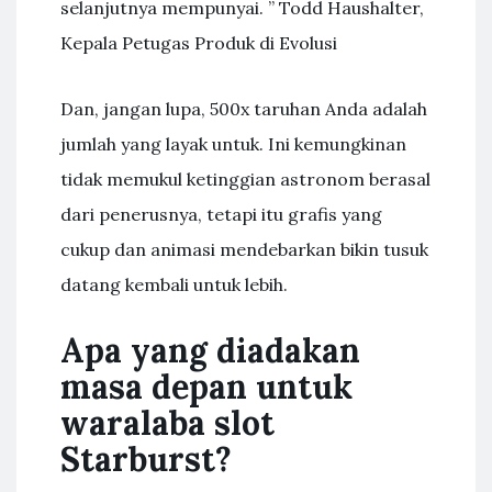
selanjutnya mempunyai. ” Todd Haushalter,
Kepala Petugas Produk di Evolusi
Dan, jangan lupa, 500x taruhan Anda adalah
jumlah yang layak untuk. Ini kemungkinan
tidak memukul ketinggian astronom berasal
dari penerusnya, tetapi itu grafis yang
cukup dan animasi mendebarkan bikin tusuk
datang kembali untuk lebih.
Apa yang diadakan
masa depan untuk
waralaba slot
Starburst?