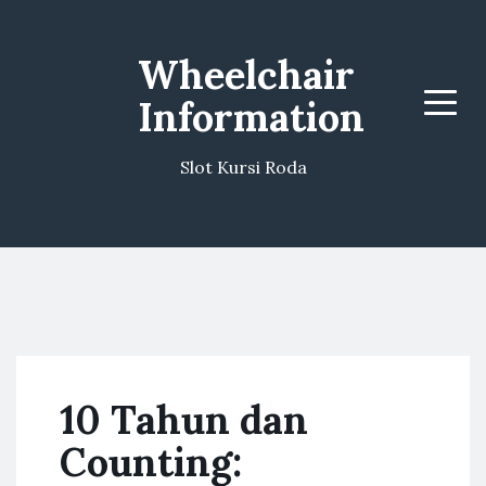
Wheelchair
Information
Menu
Slot Kursi Roda
10 Tahun dan
Counting: