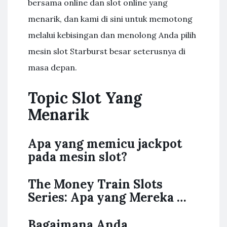
bersama online dan slot online yang
menarik, dan kami di sini untuk memotong
melalui kebisingan dan menolong Anda pilih
mesin slot Starburst besar seterusnya di
masa depan.
Topic Slot Yang
Menarik
Apa yang memicu jackpot
pada mesin slot?
The Money Train Slots
Series: Apa yang Mereka …
Bagaimana Anda