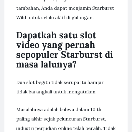
tambahan, Anda dapat menjamin Starburst
Wild untuk selalu aktif di gulungan.
Dapatkah satu slot
video yang pernah
sepopuler Starburst di
masa lalunya?
Dua slot begitu tidak serupa itu hampir
tidak barangkali untuk mengatakan.
Masalahnya adalah bahwa dalam 10 th.
paling akhir sejak peluncuran Starburst,
industri perjudian online telah beralih. Tidak